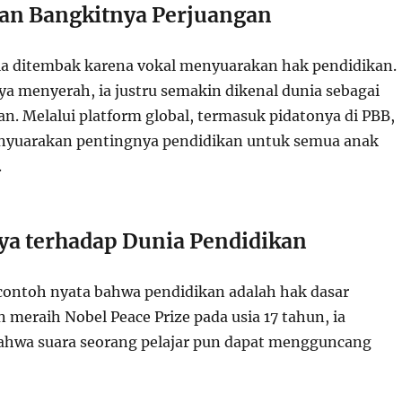
an Bangkitnya Perjuangan
la ditembak karena vokal menyuarakan hak pendidikan.
 menyerah, ia justru semakin dikenal dunia sebagai
n. Melalui platform global, termasuk pidatonya di PBB,
enyuarakan pentingnya pendidikan untuk semua anak
.
a terhadap Dunia Pendidikan
contoh nyata bahwa pendidikan adalah hak dasar
meraih Nobel Peace Prize pada usia 17 tahun, ia
hwa suara seorang pelajar pun dapat mengguncang