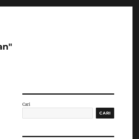
an"
Cari
CARI