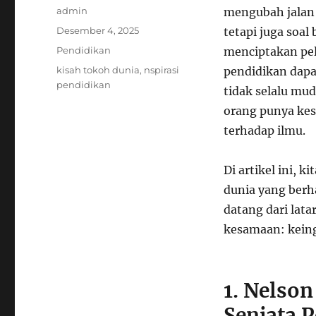
Author
admin
mengubah jalan 
Posted
Desember 4, 2025
tetapi juga so
on
Categories
Pendidikan
menciptakan pe
Tags
kisah tokoh dunia
,
nspirasi
pendidikan dapa
pendidikan
tidak selalu mud
orang punya ke
terhadap ilmu.
Di artikel ini, 
dunia yang berh
datang dari lat
kesamaan: keing
1. Nelso
Senjata 