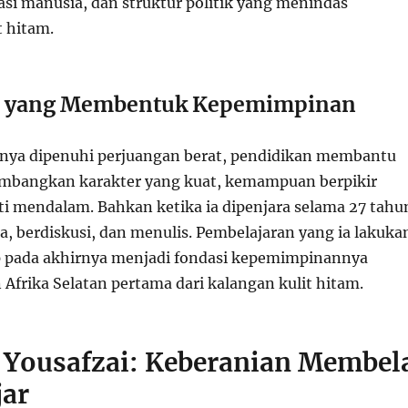
asi manusia, dan struktur politik yang menindas
t hitam.
n yang Membentuk Kepemimpinan
nya dipenuhi perjuangan berat, pendidikan membantu
bangkan karakter yang kuat, kemampuan berpikir
ati mendalam. Bahkan ketika ia dipenjara selama 27 tahu
a, berdiskusi, dan menulis. Pembelajaran yang ia lakuka
p pada akhirnya menjadi fondasi kepemimpinannya
 Afrika Selatan pertama dari kalangan kulit hitam.
a Yousafzai: Keberanian Membel
jar