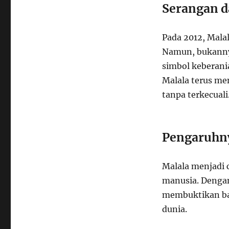
Serangan d
Pada 2012, Mala
Namun, bukannya
simbol keberania
Malala terus m
tanpa terkecuali
Pengaruhny
Malala menjadi 
manusia. Dengan 
membuktikan ba
dunia.