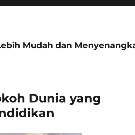
i Lebih Mudah dan Menyenangk
Tokoh Dunia yang
ndidikan