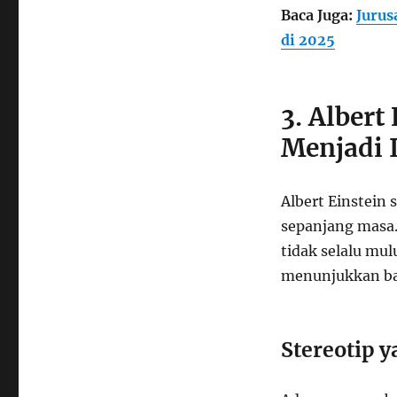
Baca Juga:
Jurus
di 2025
3. Albert
Menjadi 
Albert Einstein 
sepanjang masa.
tidak selalu mul
menunjukkan bah
Stereotip y