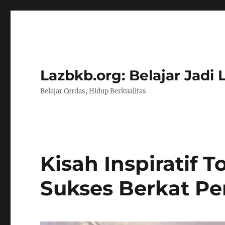
Lazbkb.org: Belajar Jad
Belajar Cerdas, Hidup Berkualitas
Kisah Inspiratif 
Sukses Berkat Pe