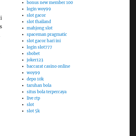
bonus new member 100
login woy99
slot gacor
i
slot thailand
s
mahjong slot
a
spaceman pragmatic
slot gacor hari ini
login slot777
t
sbobet
joker123
baccarat casino online
woy99
depo 10k
taruhan bola
situs bola terpercaya
live rtp
slot
slot 5k