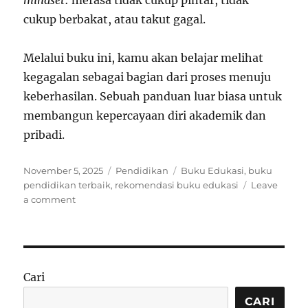
mindset
: merasa tidak cukup pintar, tidak
cukup berbakat, atau takut gagal.
Melalui buku ini, kamu akan belajar melihat
kegagalan sebagai bagian dari proses menuju
keberhasilan. Sebuah panduan luar biasa untuk
membangun kepercayaan diri akademik dan
pribadi.
Posted
Categories
Tags
November 5, 2025
Pendidikan
Buku Edukasi
,
buku
on
pendidikan terbaik
,
rekomendasi buku edukasi
Leave
on
a comment
8
Rekomendasi
Buku
Edukasi
yang
Cari
Wajib
Dibaca
CARI