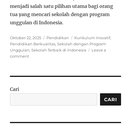
menjadi salah satu pilihan utama bagi orang
tua yang mencari sekolah dengan program
unggulan di Indonesia.
Posted
Categories
Tags
Oktober 22, 2025
Pendidikan
Kurikulum Inovatif
,
on
Pendidikan Berkualitas
,
Sekolah dengan Program
Unggulan
,
Sekolah Terbaik di Indonesia
Leave a
on
comment
10
Sekolah
dengan
Program
Unggulan
Cari
di
Indonesia
CARI